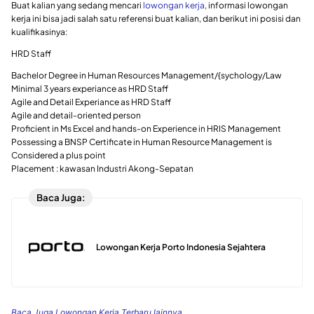
Buat kalian yang sedang mencari
lowongan kerja
, informasi lowongan
kerja ini bisa jadi salah satu referensi buat kalian, dan berikut ini posisi dan
kualifikasinya:
HRD Staff
Bachelor Degree in Human Resources Management/{sychology/Law
Minimal 3 years experiance as HRD Staff
Agile and Detail Experiance as HRD Staff
Agile and detail-oriented person
Proficient in Ms Excel and hands-on Experience in HRIS Management
Possessing a BNSP Certificate in Human Resource Management is
Considered a plus point
Placement : kawasan Industri Akong-Sepatan
Baca Juga:
Lowongan Kerja Porto Indonesia Sejahtera
Baca Juga Lowongan Kerja Terbaru lainnya