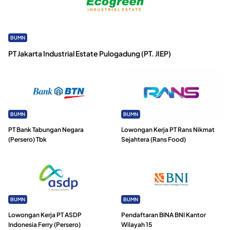
BUMN
PT Jakarta Industrial Estate Pulogadung (PT. JIEP)
BUMN
BUMN
PT Bank Tabungan Negara
Lowongan Kerja PT Rans Nikmat
(Persero) Tbk
Sejahtera (Rans Food)
BUMN
BUMN
Lowongan Kerja PT ASDP
Pendaftaran BINA BNI Kantor
Indonesia Ferry (Persero)
Wilayah 15