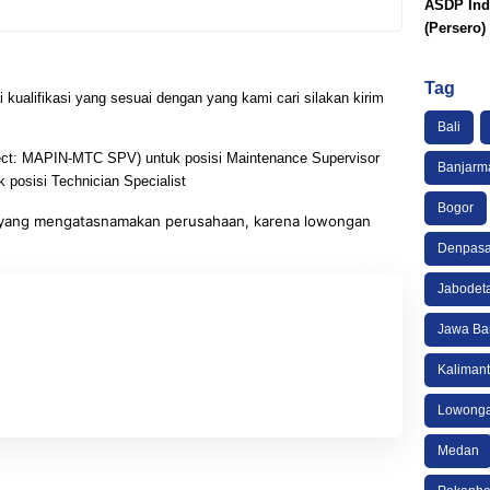
ASDP Ind
(Persero)
Tag
 kualifikasi yang sesuai dengan yang kami cari silakan kirim
Bali
ct: MAPIN-MTC SPV) untuk posisi Maintenance Supervisor
Banjarm
 posisi Technician Specialist
Bogor
an yang mengatasnamakan perusahaan, karena lowongan
Denpasa
Jabodet
Jawa Ba
Kaliman
Lowonga
Medan