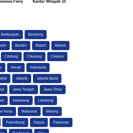
onesia Ferry
Kantor Wilayah 15
Balikpapan
Bandung
asin
Banten
Batam
Bekasi
Cibitung
Cikarang
Cirebon
r
Gresik
Indonesia
abek
Jakarta
Jakarta Barat
rat
Jawa Tengah
Jawa Timur
tan
karawang
Lampung
n Kerja
Makassar
Malang
Palembang
Papua
Pasuruan