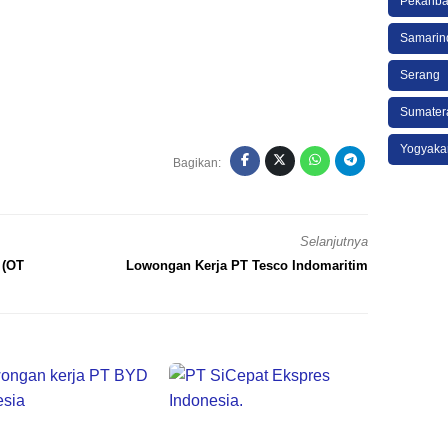
Pekanba
Samarin
Serang
Sumater
Yogyaka
Bagikan:
Selanjutnya
 (OT
Lowongan Kerja PT Tesco Indomaritim