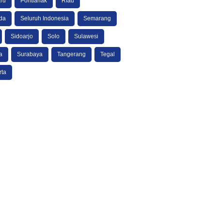
ru
Pontianak
RIau
da
Seluruh Indonesia
Semarang
Sidoarjo
Solo
Sulawesi
a
Surabaya
Tangerang
Tegal
rta