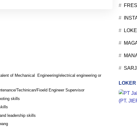
FRES
INST
LOKE
MAG
MANA
SARJ
lent of Mechanical Engineering/electrical engineering or
LOKER
tenance/Techinican/Fioeld Engineer Supervisor
oting skills
kills
and leadership skills
awang