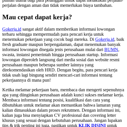
pilihan utama bagi para pelanggan untuk dapat melakukan perjalan-
perjalan dengan aman dan tidak memerlukan biaya tambahan.
Mau cepat dapat kerja?
Gokerja.id
sangat aktif dalam memberikan informasi lowongan
terbaru sehingga mempermudah para pencari kerja untuk
menemukan pekerjaan yang cocok bagi mereka. Di
Gokerja.id
, baik
fresh graduate maupun berpengalaman, dapat menemukan banyak
informasi lowongan disegala jenis perusahaan mulai dari
BUMN
,
swasta, instansi pemerintah hingga perusahaan startup. Informasi
lowongan diperoleh langsung dari media sosial dan website resmi
perusahaan maupun beberapa sumber lainnya yang
direkomendasikan oleh HRD. Dengan begitu, para pencari kerja
tidak usah lagi bingung sendiri mencari-cari informasi tentang
pekerjaannya di mana pun!
Ketika melamar pekerjaan baru, membaca dan mengerti sepenuhnya
apa yang diinginkan perusahaan adalah kunci sukses melamar kerja.
Membaca informasi tentang posisi, kualifikasi dan cara yang
dibutuhkan untuk melamar akan memastikan bahwa lamaran yang
kalian dimasukkan dalam proses rekrutmen. Dengan informasi ini,
kalian juga bisa menyiapkan CV profesional dan covering letter
khusus yang sesuai dengan kebutuhan perusahaan. Jangan lupakan
tips & trik penting ini juga, pastikan untuk
KLIK DISINI
untuk