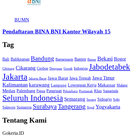
BUMN
Pendaftaran BINA BNI Kantor Wilayah 15
Tag
Bandung
Bekasi
Bogor
Bali
Balikpapan
Banten
Banjarmasin
Batam
Jabodetabek
Cikarang
Cirebon
Indonesia
Cibitung
Denpasar
Gresik
Jakarta
Jawa Barat
Jawa Timur
Jawa Tengah
Jakarta Barat
Kalimantan
karawang
Lowongan Kerja
Makassar
Lampung
Malang
Medan
Palembang
Pasuruan
RIau
Papua
Samarinda
Pekanbaru
Pontianak
Seluruh Indonesia
Semarang
Sidoarjo
Solo
Serang
Tangerang
Surabaya
Yogyakarta
Sumatera
Sulawesi
Tegal
Tentang Kami
Gokerja.ID