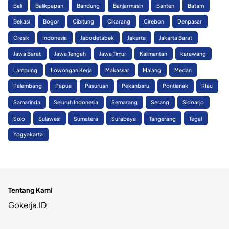
Bali
Balikpapan
Bandung
Banjarmasin
Banten
Batam
Bekasi
Bogor
Cibitung
Cikarang
Cirebon
Denpasar
Gresik
Indonesia
Jabodetabek
Jakarta
Jakarta Barat
Jawa Barat
Jawa Tengah
Jawa Timur
Kalimantan
karawang
Lampung
Lowongan Kerja
Makassar
Malang
Medan
Palembang
Papua
Pasuruan
Pekanbaru
Pontianak
RIau
Samarinda
Seluruh Indonesia
Semarang
Serang
Sidoarjo
Solo
Sulawesi
Sumatera
Surabaya
Tangerang
Tegal
Yogyakarta
Tentang Kami
Gokerja.ID