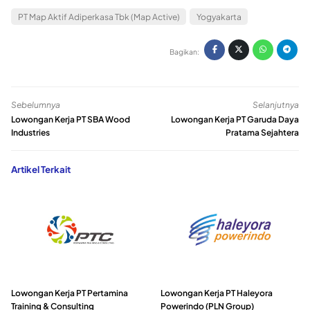
PT Map Aktif Adiperkasa Tbk (Map Active)
Yogyakarta
Bagikan:
Sebelumnya
Selanjutnya
Lowongan Kerja PT SBA Wood
Lowongan Kerja PT Garuda Daya
Industries
Pratama Sejahtera
Artikel Terkait
Lowongan Kerja PT Pertamina
Lowongan Kerja PT Haleyora
Training & Consulting
Powerindo (PLN Group)