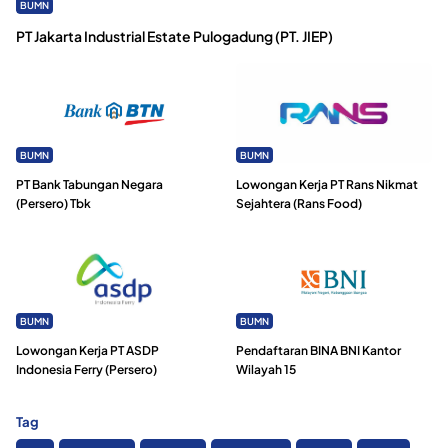
BUMN
PT Jakarta Industrial Estate Pulogadung (PT. JIEP)
BUMN
BUMN
PT Bank Tabungan Negara
Lowongan Kerja PT Rans Nikmat
(Persero) Tbk
Sejahtera (Rans Food)
BUMN
BUMN
Lowongan Kerja PT ASDP
Pendaftaran BINA BNI Kantor
Indonesia Ferry (Persero)
Wilayah 15
Tag