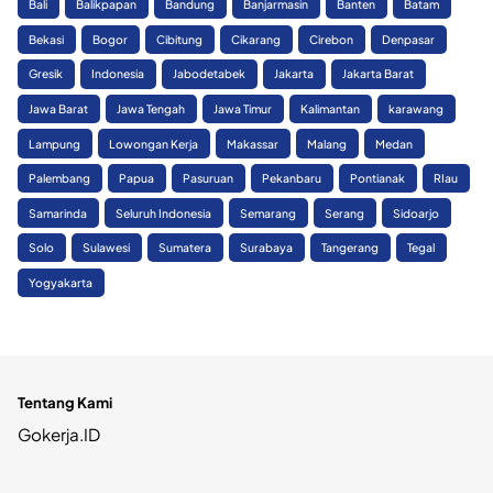
Bali
Balikpapan
Bandung
Banjarmasin
Banten
Batam
Bekasi
Bogor
Cibitung
Cikarang
Cirebon
Denpasar
Gresik
Indonesia
Jabodetabek
Jakarta
Jakarta Barat
Jawa Barat
Jawa Tengah
Jawa Timur
Kalimantan
karawang
Lampung
Lowongan Kerja
Makassar
Malang
Medan
Palembang
Papua
Pasuruan
Pekanbaru
Pontianak
RIau
Samarinda
Seluruh Indonesia
Semarang
Serang
Sidoarjo
Solo
Sulawesi
Sumatera
Surabaya
Tangerang
Tegal
Yogyakarta
Tentang Kami
Gokerja.ID