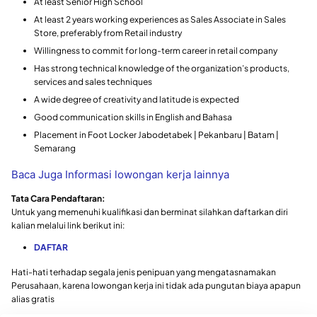
At least Senior High School
At least 2 years working experiences as Sales Associate in Sales
Store, preferably from Retail industry
Willingness to commit for long-term career in retail company
Has strong technical knowledge of the organization’s products,
services and sales techniques
A wide degree of creativity and latitude is expected
Good communication skills in English and Bahasa
Placement in Foot Locker Jabodetabek | Pekanbaru | Batam |
Semarang
Baca Juga Informasi lowongan kerja lainnya
Tata Cara Pendaftaran:
Untuk yang memenuhi kualifikasi dan berminat silahkan daftarkan diri
kalian melalui link berikut ini:
DAFTAR
Hati-hati terhadap segala jenis penipuan yang mengatasnamakan
Perusahaan, karena lowongan kerja ini tidak ada pungutan biaya apapun
alias gratis