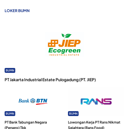
LOKER BUMN
BUMN
PT Jakarta Industrial Estate Pulogadung (PT. JIEP)
BUMN
BUMN
PT Bank Tabungan Negara
Lowongan Kerja PT Rans Nikmat
(Persero) Tbk
Sejahtera (Rans Food)