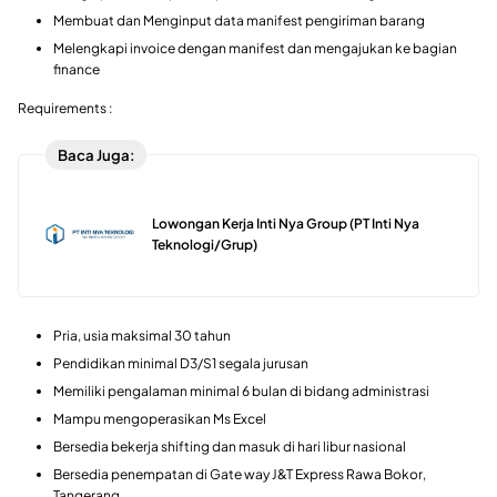
Membuat dan Menginput data manifest pengiriman barang
Melengkapi invoice dengan manifest dan mengajukan ke bagian
finance
Requirements :
Baca Juga:
Lowongan Kerja Inti Nya Group (PT Inti Nya
Teknologi/Grup)
Pria, usia maksimal 30 tahun
Pendidikan minimal D3/S1 segala jurusan
Memiliki pengalaman minimal 6 bulan di bidang administrasi
Mampu mengoperasikan Ms Excel
Bersedia bekerja shifting dan masuk di hari libur nasional
Bersedia penempatan di Gate way J&T Express Rawa Bokor,
Tangerang