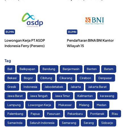
BUMN
BUMN
Lowongan Kerja PT ASDP
Pendaftaran BINA BNI Kantor
Indonesia Ferry (Persero)
Wilayah 15
Tag
Bali
Balikpapan
Bandung
Banjarmasin
Banten
Batam
Bekasi
Bogor
Cibitung
Cikarang
Cirebon
Denpasar
Gresik
Indonesia
Jabodetabek
Jakarta
Jakarta Barat
Jawa Barat
Jawa Tengah
Jawa Timur
Kalimantan
karawang
Lampung
Lowongan Kerja
Makassar
Malang
Medan
Palembang
Papua
Pasuruan
Pekanbaru
Pontianak
RIau
Samarinda
Seluruh Indonesia
Semarang
Serang
Sidoarjo