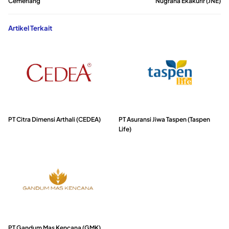
Cemerlang
Nugraha Ekakurir (JNE)
Artikel Terkait
PT Citra Dimensi Arthali (CEDEA)
PT Asuransi Jiwa Taspen (Taspen
Life)
PT Gandum Mas Kencana (GMK)