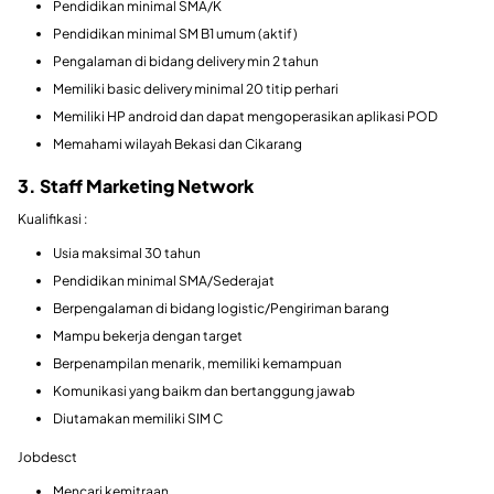
Pendidikan minimal SMA/K
Pendidikan minimal SM B1 umum (aktif)
Pengalaman di bidang delivery min 2 tahun
Memiliki basic delivery minimal 20 titip perhari
Memiliki HP android dan dapat mengoperasikan aplikasi POD
Memahami wilayah Bekasi dan Cikarang
3. Staff Marketing Network
Kualifikasi :
Usia maksimal 30 tahun
Pendidikan minimal SMA/Sederajat
Berpengalaman di bidang logistic/Pengiriman barang
Mampu bekerja dengan target
Berpenampilan menarik, memiliki kemampuan
Komunikasi yang baikm dan bertanggung jawab
Diutamakan memiliki SIM C
Jobdesct
Mencari kemitraan