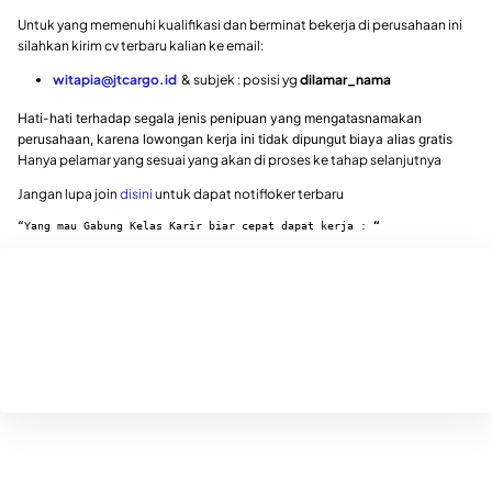
Untuk yang memenuhi kualifikasi dan berminat bekerja di perusahaan ini
silahkan kirim cv terbaru kalian ke email:
witapia@jtcargo.id
& subjek : posisi yg
dilamar_nama
Hati-hati terhadap segala jenis penipuan yang mengatasnamakan
perusahaan, karena lowongan kerja ini tidak dipungut biaya alias gratis
Hanya pelamar yang sesuai yang akan di proses ke tahap selanjutnya
Jangan lupa join
disini
untuk dapat notifloker terbaru
“Yang mau Gabung Kelas Karir biar cepat dapat kerja : 
“