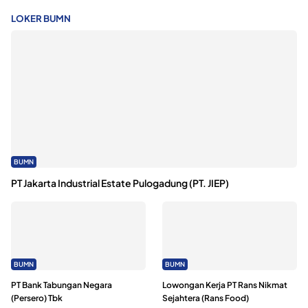
LOKER BUMN
BUMN
PT Jakarta Industrial Estate Pulogadung (PT. JIEP)
BUMN
BUMN
PT Bank Tabungan Negara
Lowongan Kerja PT Rans Nikmat
(Persero) Tbk
Sejahtera (Rans Food)