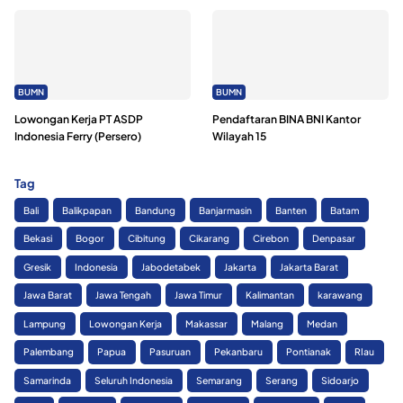
BUMN
BUMN
Lowongan Kerja PT ASDP
Pendaftaran BINA BNI Kantor
Indonesia Ferry (Persero)
Wilayah 15
Tag
Bali
Balikpapan
Bandung
Banjarmasin
Banten
Batam
Bekasi
Bogor
Cibitung
Cikarang
Cirebon
Denpasar
Gresik
Indonesia
Jabodetabek
Jakarta
Jakarta Barat
Jawa Barat
Jawa Tengah
Jawa Timur
Kalimantan
karawang
Lampung
Lowongan Kerja
Makassar
Malang
Medan
Palembang
Papua
Pasuruan
Pekanbaru
Pontianak
RIau
Samarinda
Seluruh Indonesia
Semarang
Serang
Sidoarjo