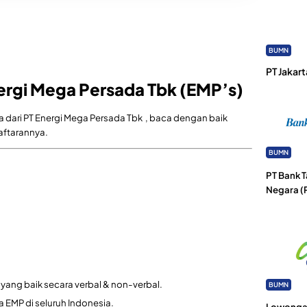
BUMN
PT Jakart
ergi Mega Persada Tbk (EMP’s)
ja dari PT Energi Mega Persada Tbk , baca dengan baik
daftarannya.
BUMN
PT Bank 
Negara (
yang baik secara verbal & non-verbal.
BUMN
a EMP di seluruh Indonesia.
Lowongan