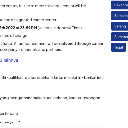
Pekanb
er center, failure to meet this requirement will be
Samari
m at the designated career center.
Serang
12th 2022 at 23.59 PM
(Jakarta, Indonesia Time).
s free of charge.
Sumate
 fraud. All announcement will be delivered through career
Tegal
l company’s channels and partners.
3 lainnya
kualifikasi diatas silahkan daftar melalui link berikut ini :
uan yang mengatasnamakan perusahaan, karena lowongan
ker terbaru
at kerja : 
"