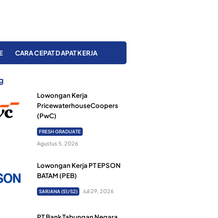
E
CARA CEPAT DAPAT KERJA
g
Lowongan Kerja
PricewaterhouseCoopers
(PwC)
FRESH GRADUATE
Agustus 5, 2026
Lowongan Kerja PT EPSON
BATAM (PEB)
Juli 29, 2026
SARJANA (S1/S2)
PT Bank Tabungan Negara