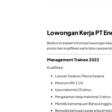
Lowongan Kerja PT En
Berikut ini adalah informasi lowongan ker
posisi dan kualifikasi serta tata cara pen
Management Trainee 2022
Kualifikasi :
Lulusan Sarjana / Pasca Sarjana
Minimum IPK 3.00.
Usia maksimal 25 tahun.
Pengalaman kerja maksimal 2 tahun.
Memiliki kemampuan Bahasa Inggris 
Bersedia bertugas pada wilayah kerj