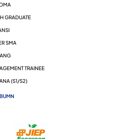
LOMA
SH GRADUATE
ANSI
ER SMA
ANG
AGEMENT TRAINEE
ANA (S1/S2)
 BUMN