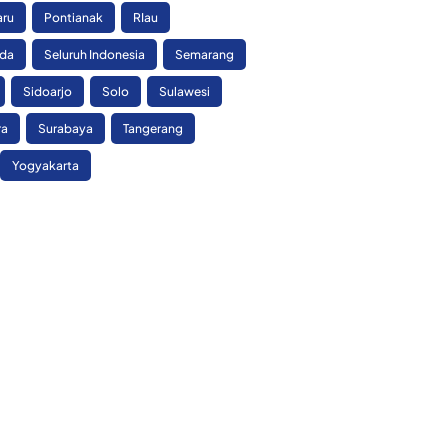
aru
Pontianak
RIau
nda
Seluruh Indonesia
Semarang
Sidoarjo
Solo
Sulawesi
ra
Surabaya
Tangerang
Yogyakarta