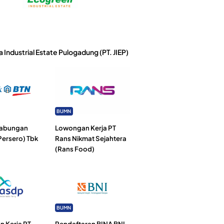
a Industrial Estate Pulogadung (PT. JIEP)
BUMN
Tabungan
Lowongan Kerja PT
Persero) Tbk
Rans Nikmat Sejahtera
(Rans Food)
BUMN
 Kerja PT
Pendaftaran BINA BNI