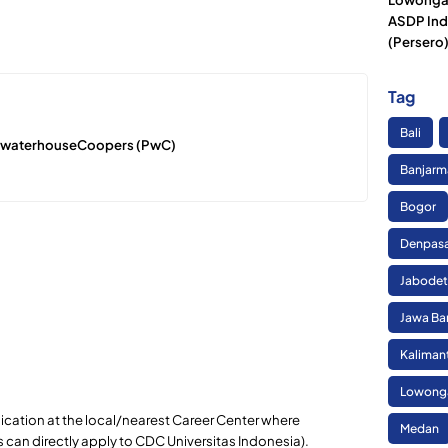
ASDP Ind
(Persero
Tag
Bali
cewaterhouseCoopers (PwC)
Banjarm
Bogor
Denpas
Jabode
Jawa Ba
Kaliman
Lowonga
lication at the local/nearest Career Center where
Medan
s can directly apply to CDC Universitas Indonesia).