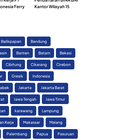
onesia Ferry
Kantor Wilayah 15
)
Balikpapan
Bandung
asin
Banten
Batam
Bekasi
Cibitung
Cikarang
Cirebon
ar
Gresik
Indonesia
tabek
Jakarta
Jakarta Barat
rat
Jawa Tengah
Jawa Timur
tan
karawang
Lampung
n Kerja
Makassar
Malang
Palembang
Papua
Pasuruan