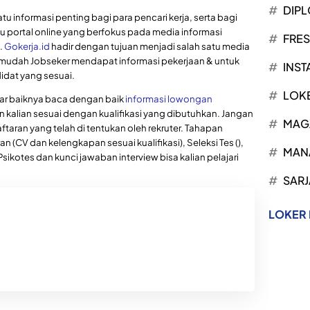
DIP
tu informasi penting bagi para pencari kerja, serta bagi
u portal online yang berfokus pada media informasi
FRE
.
Gokerja.id
hadir dengan tujuan menjadi salah satu media
mudah Jobseker mendapat informasi pekerjaan & untuk
INST
dat yang sesuai.
LOK
mar baiknya baca dengan baik
informasi lowongan
n kalian sesuai dengan kualifikasi yang dibutuhkan. Jangan
MAG
ftaran yang telah di tentukan oleh rekruter. Tahapan
 (CV dan kelengkapan sesuai kualifikasi), Seleksi Tes (),
MAN
, Psikotes dan kunci jawaban interview bisa kalian pelajari
SARJ
LOKER