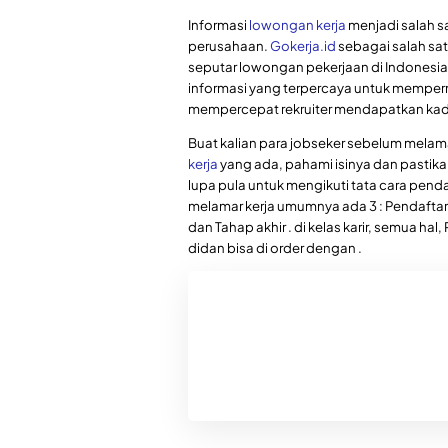
Informasi
lowongan kerja
menjadi salah sa
perusahaan.
Gokerja.id
sebagai salah sat
seputar lowongan pekerjaan di Indonesia
informasi yang terpercaya untuk memper
mempercepat rekruiter mendapatkan kadi
Buat kalian para jobseker sebelum mela
kerja
yang ada, pahami isinya dan pastika
lupa pula untuk mengikuti tata cara penda
melamar kerja umumnya ada 3 : Pendaftaran
dan Tahap akhir . di kelas karir, semua hal
didan bisa di order dengan .