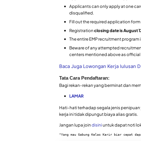
Applicants can only apply at one care
disqualified.
Fill out the required application for
Registration
closing date is August 
The entire EMP recruitment program i
Beware of any attempted recruitment
centers mentioned above as officia
Ba
ca
Juga Lowongan Kerja lulusan D
Tata Cara Pendaftaran:
Bagi rekan-rekan yang berminat dan memiliki 
LAMAR
Hati-hati terhadap segala jenis penip
kerja ini tidak dipungut biaya alias gratis.
Jangan lupa join
disini
untuk dapat noti lo
"Yang mau Gabung Kelas Karir biar cepat dap