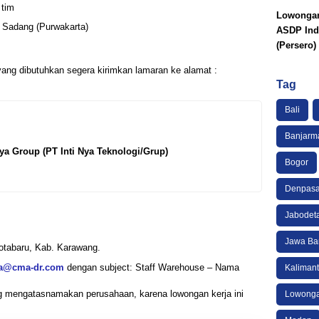
tim
Lowongan
 Sadang (Purwakarta)
ASDP Ind
(Persero)
 yang dibutuhkan segera kirimkan lamaran ke alamat :
Tag
Bali
Banjarm
ya Group (PT Inti Nya Teknologi/Grup)
Bogor
Denpasa
Jabodet
Jawa Ba
tabaru, Kab. Karawang.
ka@cma-dr.com
dengan subject: Staff Warehouse – Nama
Kaliman
ang mengatasnamakan perusahaan, karena lowongan kerja ini
Lowonga