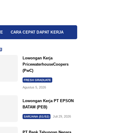
TE
CARA CEPAT DAPAT KERJA
g
Lowongan Kerja
PricewaterhouseCoopers
(PwC)
FRESH GRADUATE
Agustus 5, 2026
Lowongan Kerja PT EPSON
BATAM (PEB)
Juli 29, 2026
SARJANA (S1/S2)
PT Bank Tabungan Negara