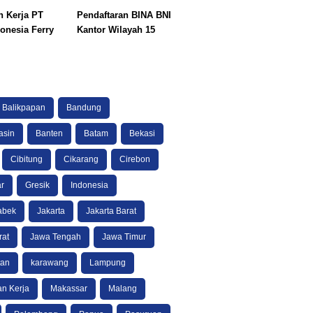
 Kerja PT
Pendaftaran BINA BNI
onesia Ferry
Kantor Wilayah 15
Balikpapan
Bandung
asin
Banten
Batam
Bekasi
Cibitung
Cikarang
Cirebon
r
Gresik
Indonesia
abek
Jakarta
Jakarta Barat
rat
Jawa Tengah
Jawa Timur
tan
karawang
Lampung
n Kerja
Makassar
Malang