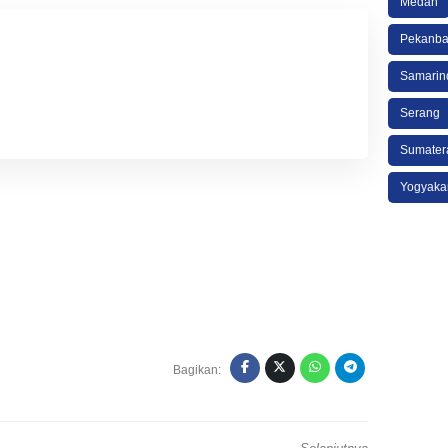
Medan
Pekanba
Samarin
Serang
Sumater
Yogyaka
Bagikan: