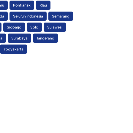
aru
Pontianak
RIau
nda
Seluruh Indonesia
Semarang
Sidoarjo
Solo
Sulawesi
ra
Surabaya
Tangerang
Yogyakarta