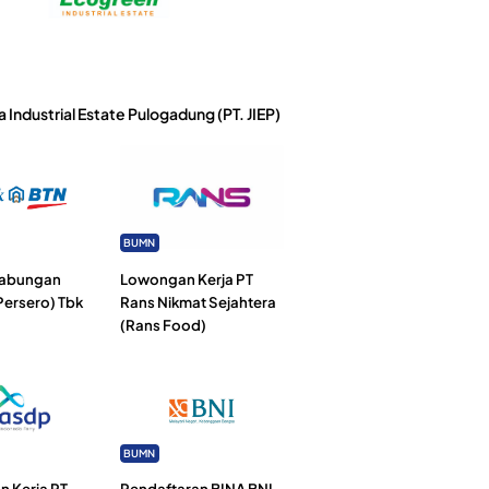
a Industrial Estate Pulogadung (PT. JIEP)
BUMN
Tabungan
Lowongan Kerja PT
Persero) Tbk
Rans Nikmat Sejahtera
(Rans Food)
BUMN
 Kerja PT
Pendaftaran BINA BNI