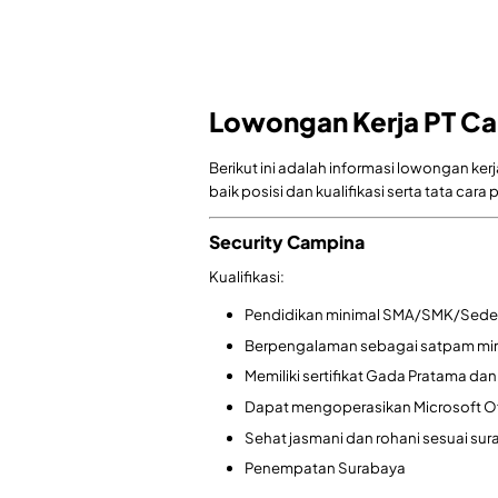
Lowongan Kerja PT Ca
Berikut ini adalah informasi lowongan ke
baik posisi dan kualifikasi serta tata car
Security Campina
Kualifikasi:
Pendidikan minimal SMA/SMK/Seder
Berpengalaman sebagai satpam mini
Memiliki sertifikat Gada Pratama d
Dapat mengoperasikan Microsoft O
Sehat jasmani dan rohani sesuai sur
Penempatan Surabaya