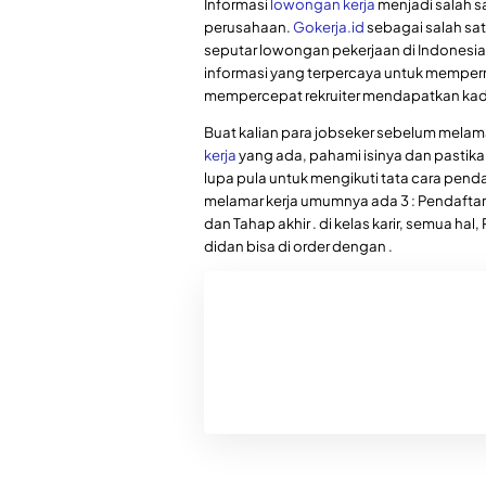
Informasi
lowongan kerja
menjadi salah sa
perusahaan.
Gokerja.id
sebagai salah sat
seputar lowongan pekerjaan di Indonesia
informasi yang terpercaya untuk memper
mempercepat rekruiter mendapatkan kadi
Buat kalian para jobseker sebelum mela
kerja
yang ada, pahami isinya dan pastika
lupa pula untuk mengikuti tata cara penda
melamar kerja umumnya ada 3 : Pendaftaran
dan Tahap akhir . di kelas karir, semua hal
didan bisa di order dengan .