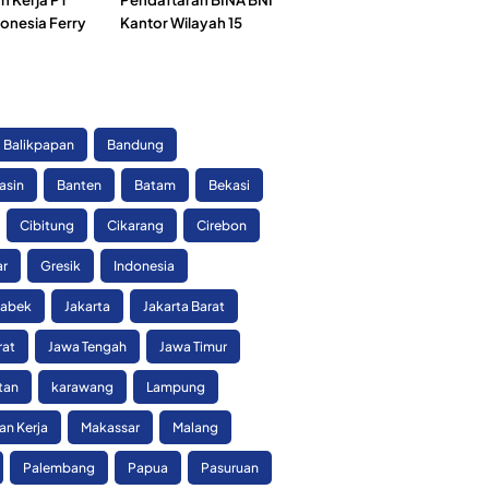
onesia Ferry
Kantor Wilayah 15
)
Balikpapan
Bandung
asin
Banten
Batam
Bekasi
Cibitung
Cikarang
Cirebon
ar
Gresik
Indonesia
tabek
Jakarta
Jakarta Barat
rat
Jawa Tengah
Jawa Timur
tan
karawang
Lampung
n Kerja
Makassar
Malang
Palembang
Papua
Pasuruan