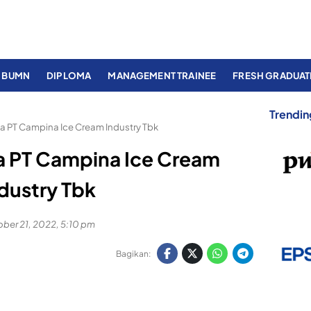
BUMN
DIPLOMA
MANAGEMENT TRAINEE
FRESH GRADUAT
Trendin
 PT Campina Ice Cream Industry Tbk
a PT Campina Ice Cream
dustry Tbk
ber 21, 2022, 5:10 pm
Bagikan: