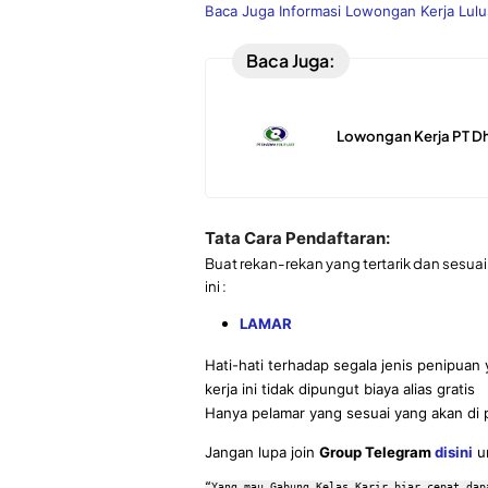
Baca Juga Informasi Lowongan Kerja Lul
Baca Juga:
Lowongan Kerja PT Dh
Tata Cara Pendaftaran:
Buat rekan-rekan yang tertarik dan sesuai 
ini :
LAMAR
Hati-hati terhadap segala jenis penipu
kerja ini tidak dipungut biaya alias gratis
Hanya pelamar yang sesuai yang akan di 
Jangan lupa join
Group Telegram
disini
un
“Yang mau Gabung Kelas Karir biar cepat dap