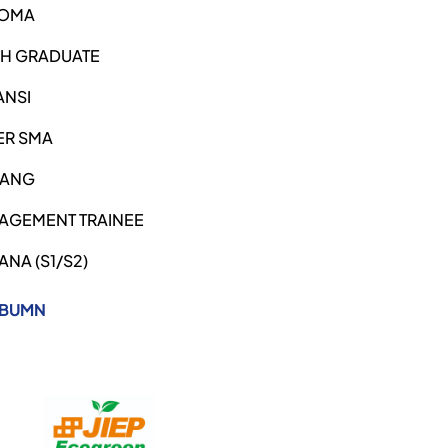
LOMA
SH GRADUATE
ANSI
ER SMA
ANG
AGEMENT TRAINEE
ANA (S1/S2)
 BUMN