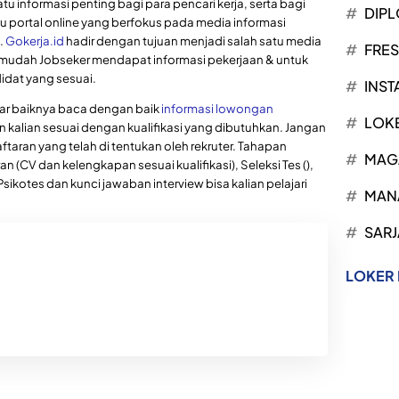
tu informasi penting bagi para pencari kerja, serta bagi
DIP
u portal online yang berfokus pada media informasi
.
Gokerja.id
hadir dengan tujuan menjadi salah satu media
FRE
mudah Jobseker mendapat informasi pekerjaan & untuk
dat yang sesuai.
INST
mar baiknya baca dengan baik
informasi lowongan
LOK
n kalian sesuai dengan kualifikasi yang dibutuhkan. Jangan
ftaran yang telah di tentukan oleh rekruter. Tahapan
MAG
 (CV dan kelengkapan sesuai kualifikasi), Seleksi Tes (),
, Psikotes dan kunci jawaban interview bisa kalian pelajari
MAN
SARJ
LOKER