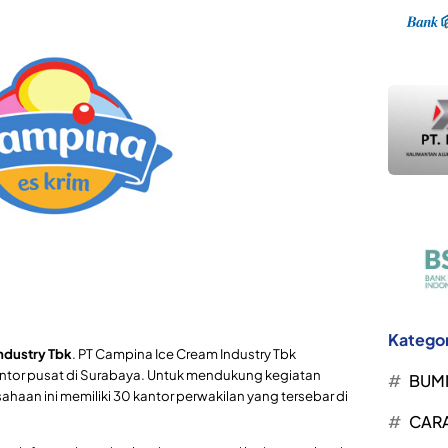
Kategor
ndustry Tbk
. PT Campina Ice Cream Industry Tbk
ntor pusat di Surabaya. Untuk mendukung kegiatan
BUM
ahaan ini memiliki 30 kantor perwakilan yang tersebar di
CARA