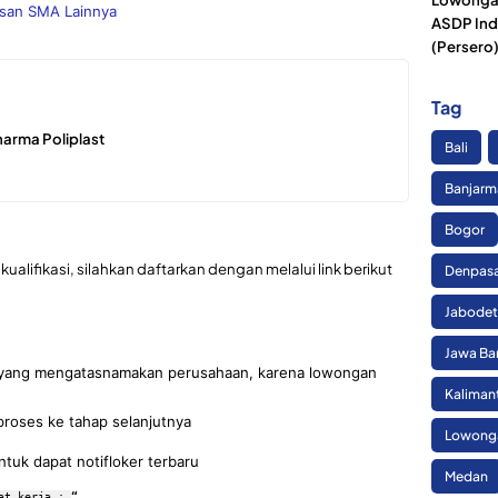
usan SMA Lainnya
ASDP Ind
(Persero
Tag
arma Poliplast
Bali
Banjarm
Bogor
kualifikasi, silahkan daftarkan dengan melalui link berikut
Denpas
Jabode
Jawa Ba
an yang mengatasnamakan perusahaan, karena lowongan
Kaliman
proses ke tahap selanjutnya
Lowonga
tuk dapat notifloker terbaru
Medan
at kerja : 
“