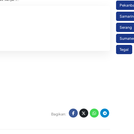
Pekanb
Samari
Serang
Sumate
Tegal
Bagikan: