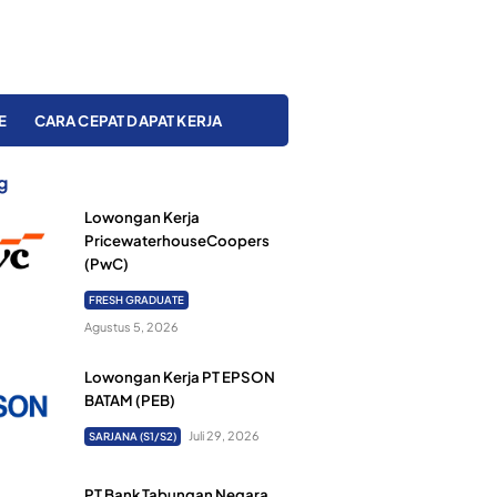
E
CARA CEPAT DAPAT KERJA
g
Lowongan Kerja
PricewaterhouseCoopers
(PwC)
FRESH GRADUATE
Agustus 5, 2026
Lowongan Kerja PT EPSON
BATAM (PEB)
Juli 29, 2026
SARJANA (S1/S2)
PT Bank Tabungan Negara