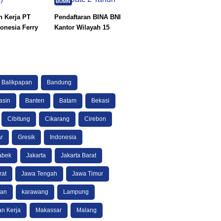
BUMN
 Kerja PT
Pendaftaran BINA BNI
onesia Ferry
Kantor Wilayah 15
Balikpapan
Bandung
asin
Banten
Batam
Bekasi
Cibitung
Cikarang
Cirebon
r
Gresik
Indonesia
abek
Jakarta
Jakarta Barat
rat
Jawa Tengah
Jawa Timur
tan
karawang
Lampung
n Kerja
Makassar
Malang