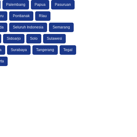
Palembang
Papua
Pasuruan
ru
Pontianak
RIau
da
Seluruh Indonesia
Semarang
Sidoarjo
Solo
Sulawesi
a
Surabaya
Tangerang
Tegal
rta