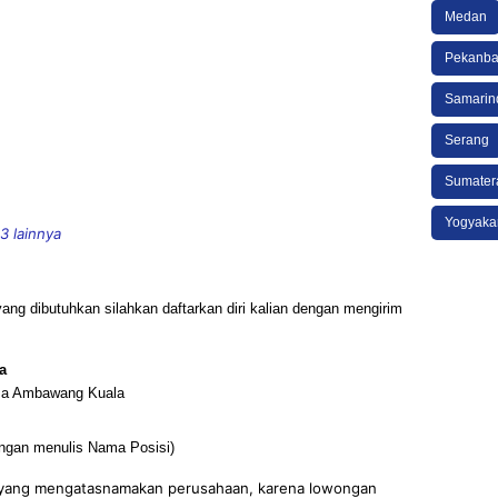
Medan
Pekanba
Samarin
Serang
Sumater
Yogyaka
3 lainnya
yang dibutuhkan silahkan daftarkan diri kalian dengan mengirim
a
esa Ambawang Kuala
ngan menulis Nama Posisi)
an yang mengatasnamakan perusahaan, karena lowongan