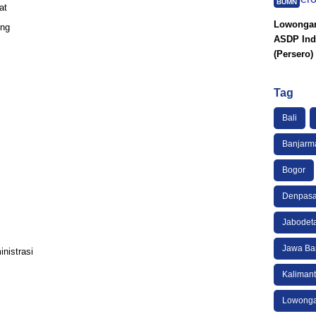
BUMN
at
Lowongan
ing
ASDP Ind
(Persero)
Tag
Bali
Banjarm
Bogor
Denpasa
Jabodet
Jawa Ba
nistrasi
Kaliman
Lowonga