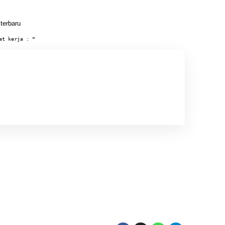
 terbaru
at kerja : 
"