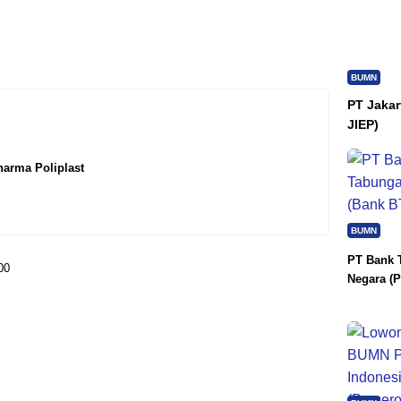
BUMN
PT Jakar
JIEP)
arma Poliplast
BUMN
PT Bank 
00
Negara (P