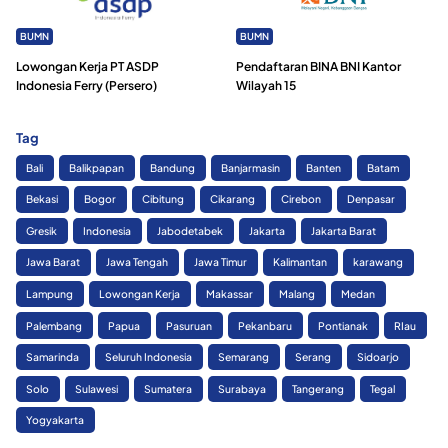
BUMN
BUMN
Lowongan Kerja PT ASDP
Pendaftaran BINA BNI Kantor
Indonesia Ferry (Persero)
Wilayah 15
Tag
Bali
Balikpapan
Bandung
Banjarmasin
Banten
Batam
Bekasi
Bogor
Cibitung
Cikarang
Cirebon
Denpasar
Gresik
Indonesia
Jabodetabek
Jakarta
Jakarta Barat
Jawa Barat
Jawa Tengah
Jawa Timur
Kalimantan
karawang
Lampung
Lowongan Kerja
Makassar
Malang
Medan
Palembang
Papua
Pasuruan
Pekanbaru
Pontianak
RIau
Samarinda
Seluruh Indonesia
Semarang
Serang
Sidoarjo
Solo
Sulawesi
Sumatera
Surabaya
Tangerang
Tegal
Yogyakarta