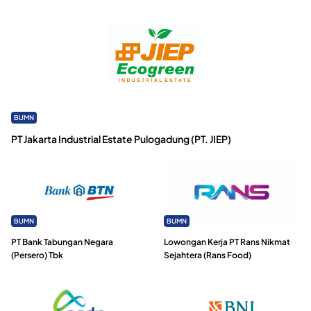
BUMN
PT Jakarta Industrial Estate Pulogadung (PT. JIEP)
BUMN
BUMN
PT Bank Tabungan Negara
Lowongan Kerja PT Rans Nikmat
(Persero) Tbk
Sejahtera (Rans Food)