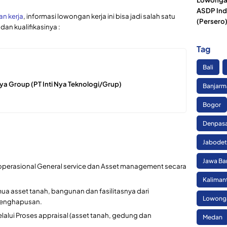
ASDP Ind
n kerja
, informasi lowongan kerja ini bisa jadi salah satu
(Persero
 dan kualifikasinya :
Tag
Bali
ya Group (PT Inti Nya Teknologi/Grup)
Banjarm
Bogor
Denpas
Jabode
Jawa Ba
operasional General service dan Asset management secara
Kaliman
ua asset tanah, bangunan dan fasilitasnya dari
Lowonga
penghapusan.
lalui Proses appraisal (asset tanah, gedung dan
Medan