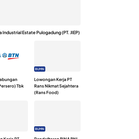
a Industrial Estate Pulogadung (PT. JIEP)
BUMN
Tabungan
Lowongan Kerja PT
Persero) Tbk
Rans Nikmat Sejahtera
(Rans Food)
BUMN
 Kerja PT
Pendaftaran BINA BNI