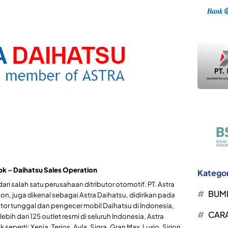
bk – Daihatsu Sales Operation
Kategor
ari salah satu perusahaan ditributor otomotif. PT. Astra
BUM
ion, juga dikenal sebagai Astra Daihatsu, didirikan pada
utor tunggal dan pengecer mobil Daihatsu di Indonesia,
CARA
ebih dari 125 outlet resmi di seluruh Indonesia, Astra
eperti: Xenia, Terios, Ayla, Sigra, Gran Max, Luxio, Sirion,