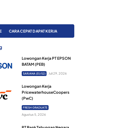
E
CARA CEPAT DAPAT KERJA
g
Lowongan Kerja PT EPSON
BATAM (PEB)
Juli 29, 2026
SARJANA (S1/S2)
Lowongan Kerja
PricewaterhouseCoopers
(PwC)
FRESH GRADUATE
Agustus 5, 2026
PT Bank Tabungan Negara