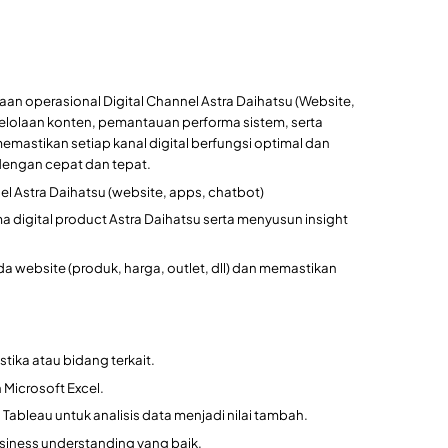
n operasional Digital Channel Astra Daihatsu (Website,
elolaan konten, pemantauan performa sistem, serta
memastikan setiap kanal digital berfungsi optimal dan
dengan cepat dan tepat.
el Astra Daihatsu (website, apps, chatbot)
a digital product Astra Daihatsu serta menyusun insight
 website (produk, harga, outlet, dll) dan memastikan
stika atau bidang terkait.
Microsoft Excel.
leau untuk analisis data menjadi nilai tambah.
siness understanding yang baik.