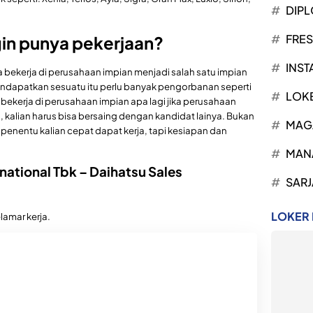
DIP
FRE
gin punya pekerjaan?
INST
 bekerja di perusahaan impian menjadi salah satu impian
 mendapatkan sesuatu itu perlu banyak pengorbanan seperti
LOK
 bekerja di perusahaan impian apa lagi jika perusahaan
kalian harus bisa bersaing dengan kandidat lainya. Bukan
MAG
di penentu kalian cepat dapat kerja, tapi kesiapan dan
MAN
ernational Tbk – Daihatsu Sales
SARJ
LOKER
lamar kerja.