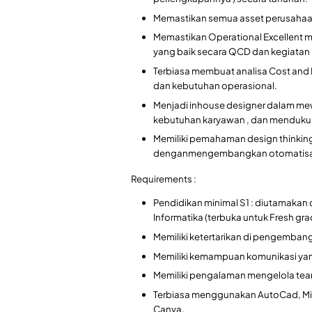
Memastikan semua asset perusahaan 
Memastikan Operational Excellent m
yang baik secara QCD dan kegiata
Terbiasa membuat analisa Cost and 
dan kebutuhan operasional.
Menjadi inhouse designer dalam m
kebutuhan karyawan , dan mendukun
Memiliki pemahaman design thinking
denganmengembangkan otomatisasi s
Requirements :
Pendidikan minimal S1 : diutamakan dar
Informatika (terbuka untuk Fresh gra
Memiliki ketertarikan di pengembang
Memiliki kemampuan komunikasi yang
Memiliki pengalaman mengelola tea
Terbiasa menggunakan AutoCad, Micr
Canva.