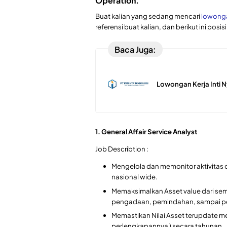
Operation.
Buat kalian yang sedang mencari
lowonga
referensi buat kalian, dan berikut ini posisi
Baca Juga:
Lowongan Kerja Inti N
1. General Affair Service Analyst
Job Describtion :
Mengelola dan memonitor aktivitas 
nasional wide.
Memaksimalkan Asset value dari sem
pengadaan, pemindahan, sampai 
Memastikan Nilai Asset terupdate me
perlengkapannya ) secara tahunan.