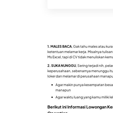
1. MALES BACA
, Gak tahu males atau kuran
ketentuan melamar kerja. Misalnya tulis
Ms Excel, tapi di CV tidak menuliskan k
2. SUKA NUNGGU
, Sering terjadi nih, p
keperusahaan, sebenarnya menunggu itu b
loker dan melamar di perusahaan manapu
Agar makin punya kesempatan besar 
manapun
Agar waktu luang yang kamu miliki l
Berikut ini Informasi Lowongan Ker