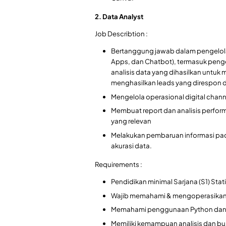
2. Data Analyst
Job Describtion :
Bertanggung jawab dalam pengelolaa
Apps, dan Chatbot), termasuk peng
analisis data yang dihasilkan untuk 
menghasilkan leads yang direspon 
Mengelola operasional digital chann
Membuat report dan analisis perform
yang relevan
Melakukan pembaruan informasi pada
akurasi data.
Requirements :
Pendidikan minimal Sarjana (S1) Stati
Wajib memahami & mengoperasikan 
Memahami penggunaan Python dan Tab
Memiliki kemampuan analisis dan bu