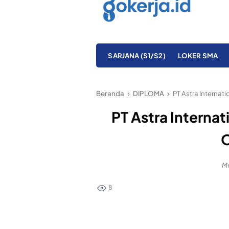
SARJANA (S1/S2)
LOKER SMA
Beranda
DIPLOMA
PT Astra Internat
PT Astra Internat
O
Me
8