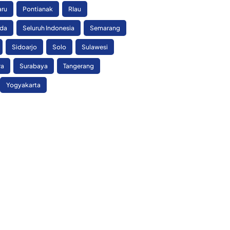
aru
Pontianak
RIau
nda
Seluruh Indonesia
Semarang
Sidoarjo
Solo
Sulawesi
ra
Surabaya
Tangerang
Yogyakarta