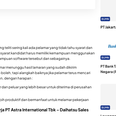
BUMN
PT Jakart
g teliti sering kali ada pelamar yang tidak tahu syarat dan
an syarat kandidat harus memiliki kemampuan menggunakan
BUMN
emampuan software tersebut dan sebagainya.
PT Bank 
elamar menunggu hasil lamaran yang sudah dikirim
Negara (
oleh, tapi alangkah baiknya jika pelamar terus mencari
n, dengan harapan :
dan peluar yang lebih besar untuk diterima di perusahan
ebih produktif dan bermanfaat untuk melamar pekerjaan
BUMN
ja PT Astra International Tbk – Daihatsu Sales
Lowongan