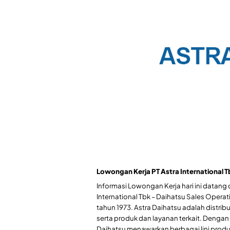
Lowongan Kerja PT Astra International T
Informasi Lowongan Kerja hari ini datang d
International Tbk – Daihatsu Sales Operat
tahun 1973. Astra Daihatsu adalah distrib
serta produk dan layanan terkait. Dengan l
Daihatsu menawarkan berbagai lini produk s