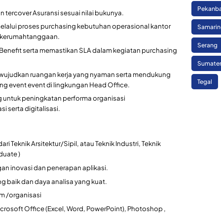
Pekanb
tercover Asuransi sesuai nilai bukunya.
elalui proses purchasing kebutuhan operasional kantor
Samari
n kerumahtanggaan.
Serang
Benefit serta memastikan SLA dalam kegiatan purchasing
Sumate
ewujudkan ruangan kerja yang nyaman serta mendukung
Tegal
g event event di lingkungan Head Office.
 untuk peningkatan performa organisasi
erta digitalisasi.
i Teknik Arsitektur/Sipil, atau Teknik Industri, Teknik
duate )
an inovasi dan penerapan aplikasi.
 baik dan daya analisa yang kuat.
m /organisasi
osoft Office (Excel, Word, PowerPoint), Photoshop ,