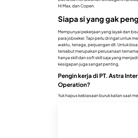
Hi Max, dan Copen.
Siapa si yang gak pen
Mempunyai pekerjaan yang layak dan bisa
para jobseker. Tapi perlu di ingat untuk
waktu, tenaga, perjuangan dll. Untuk bisa
tersebut merupakan perusanaan ternama, 
hanya skill dan soft skill saja yang menja
kesigapan juga sangat penting.
Pengin kerja di PT. Astra Int
Operation?
Yuk hapus kebiasaan buruk kalian saat me