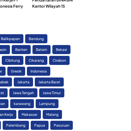
onesia Ferry
Kantor Wilayah 15
)
Balikpapan
Bandung
asin
Banten
Batam
Bekasi
Cibitung
Cikarang
Cirebon
ar
Gresik
Indonesia
tabek
Jakarta
Jakarta Barat
rat
Jawa Tengah
Jawa Timur
tan
karawang
Lampung
n Kerja
Makassar
Malang
Palembang
Papua
Pasuruan