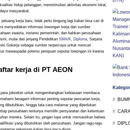
alitas hidup pelanggan, menstimulasi aktivitas ekonomi lokal,
udaya masyarakat.
eluang kerja baru, tidak perlu bingung lagi kalian bisa cari di
ini menyediakan informasi lowongan kerja dari sumber
sahaan swasta, instansi pemerintah, dan bahkan perusahaan
sini, mulai dari jenjang Pendidikan
SMA/K
,
Diploma
, Sarjana
eski Gokerja sebagai sumber terpercaya untuk mencari
arus mewaspadai potensi penipuan seputar lowongan ini karena
ftar kerja di PT AEON
Kategor
gi para jobseker untuk mengembangkan kebiasaan membaca.
hami beragam informasi penting seputar pencarian kerja,
BUM
 yang dibutuhkan, hingga tata cara melamar yang diperlukan
etiap perusahaan tentunya memiliki persyaratan dan ketentuan
CARA
uhan mereka. Selain itu, jangan lupa untuk memastikan bahwa
DIPL
ifikasi yang dibutuhkan oleh perusahaan. Jangan ragu-ragu
elamar pekerjaan kalian bisa baca disini.