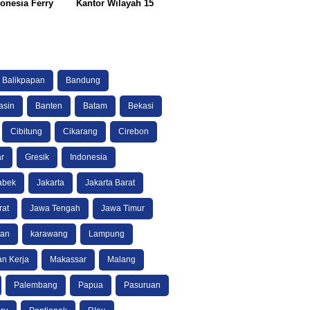
onesia Ferry
Kantor Wilayah 15
Balikpapan
Bandung
asin
Banten
Batam
Bekasi
Cibitung
Cikarang
Cirebon
r
Gresik
Indonesia
abek
Jakarta
Jakarta Barat
rat
Jawa Tengah
Jawa Timur
tan
karawang
Lampung
n Kerja
Makassar
Malang
Palembang
Papua
Pasuruan