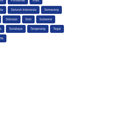
ru
Pontianak
RIau
da
Seluruh Indonesia
Semarang
Sidoarjo
Solo
Sulawesi
a
Surabaya
Tangerang
Tegal
rta