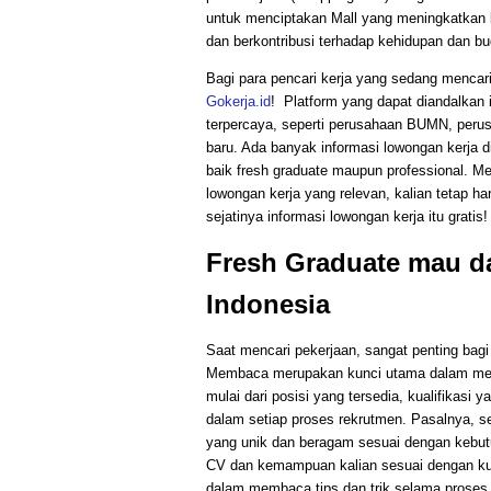
untuk menciptakan Mall yang meningkatkan ku
dan berkontribusi terhadap kehidupan dan b
Bagi para pencari kerja yang sedang mencari p
Gokerja.id
! Platform yang dapat diandalkan 
terpercaya, seperti perusahaan BUMN, peru
baru. Ada banyak informasi lowongan kerja di
baik fresh graduate maupun professional. M
lowongan kerja yang relevan, kalian tetap h
sejatinya informasi lowongan kerja itu gratis!
Fresh Graduate mau da
Indonesia
Saat mencari pekerjaan, sangat penting ba
Membaca merupakan kunci utama dalam mema
mulai dari posisi yang tersedia, kualifikasi
dalam setiap proses rekrutmen. Pasalnya, s
yang unik dan beragam sesuai dengan kebut
CV dan kemampuan kalian sesuai dengan kual
dalam membaca tips dan trik selama proses m