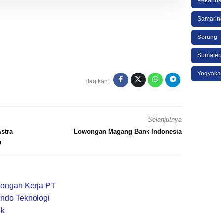
Pekanba
Samarin
Serang
Sumater
Yogyaka
Bagikan:
Selanjutnya
stra
Lowongan Magang Bank Indonesia
n