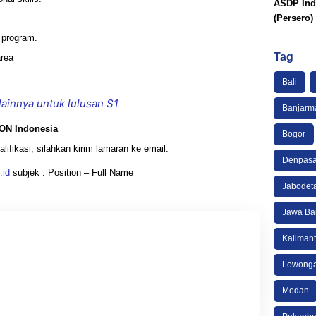
ASDP Ind
(Persero)
d program.
Tag
area
Bali
lainnya untuk lulusan S1
Banjarm
EON Indonesia
Bogor
lifikasi, silahkan kirim lamaran ke email:
Denpasa
.id
subjek : Position – Full Name
Jabodet
Jawa Ba
Kaliman
Lowonga
Medan