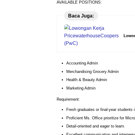
AVAILABLE POSITIONS:
Baca Juga:
Lowon
Accounting Admin
Merchandising Grocery Admin
Health & Beauty Admin
Marketing Admin
Requirement:
Fresh graduates or final-year students in
Proficient Ms. Office prioritize for Micr
Detail-oriented and eager to learn.
Excellent communication and interperso