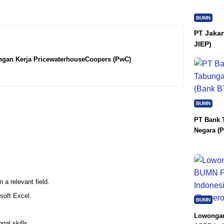
BUMN
PT Jakar
JIEP)
gan Kerja PricewaterhouseCoopers (PwC)
BUMN
PT Bank 
Negara (P
 a relevant field.
osoft Excel.
BUMN
Lowongan
nal skills.