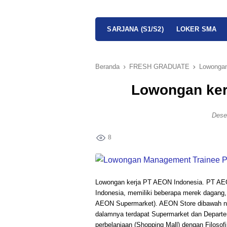
SARJANA (S1/S2)
LOKER SMA
Beranda
FRESH GRADUATE
Lowongan
Lowongan ker
Dese
8
Lowongan kerja PT AEON Indonesia. PT AE
Indonesia, memiliki beberapa merek dagan
AEON Supermarket). AEON Store dibawah nau
dalamnya terdapat Supermarket dan Depar
perbelanjaan (Shopping Mall) dengan Filos