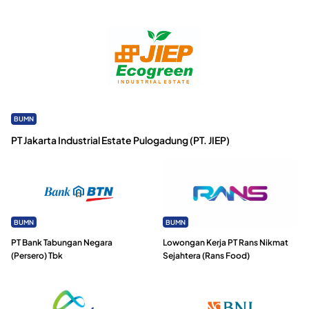
BUMN
PT Jakarta Industrial Estate Pulogadung (PT. JIEP)
BUMN
BUMN
PT Bank Tabungan Negara
Lowongan Kerja PT Rans Nikmat
(Persero) Tbk
Sejahtera (Rans Food)