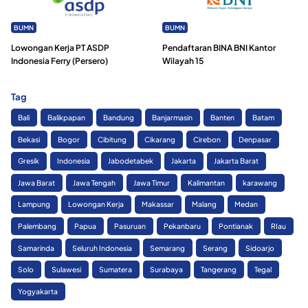
BUMN
BUMN
Lowongan Kerja PT ASDP
Pendaftaran BINA BNI Kantor
Indonesia Ferry (Persero)
Wilayah 15
Tag
Bali
Balikpapan
Bandung
Banjarmasin
Banten
Batam
Bekasi
Bogor
Cibitung
Cikarang
Cirebon
Denpasar
Gresik
Indonesia
Jabodetabek
Jakarta
Jakarta Barat
Jawa Barat
Jawa Tengah
Jawa Timur
Kalimantan
karawang
Lampung
Lowongan Kerja
Makassar
Malang
Medan
Palembang
Papua
Pasuruan
Pekanbaru
Pontianak
RIau
Samarinda
Seluruh Indonesia
Semarang
Serang
Sidoarjo
Solo
Sulawesi
Sumatera
Surabaya
Tangerang
Tegal
Yogyakarta