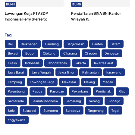
BUMN
BUMN
Lowongan Kerja PT ASDP
Pendaftaran BINA BNI Kantor
Indonesia Ferry (Persero)
Wilayah 15
Tag
Bali
Balikpapan
Bandung
Banjarmasin
Banten
Batam
Bekasi
Bogor
Cibitung
Cikarang
Cirebon
Denpasar
Gresik
Indonesia
Jabodetabek
Jakarta
Jakarta Barat
Jawa Barat
Jawa Tengah
Jawa Timur
Kalimantan
karawang
Lampung
Lowongan Kerja
Makassar
Malang
Medan
Palembang
Papua
Pasuruan
Pekanbaru
Pontianak
RIau
Samarinda
Seluruh Indonesia
Semarang
Serang
Sidoarjo
Solo
Sulawesi
Sumatera
Surabaya
Tangerang
Tegal
Yogyakarta