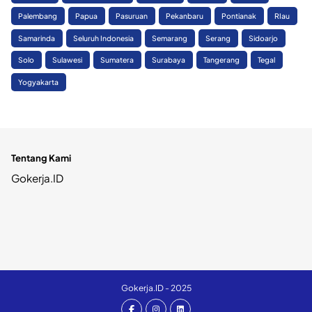
Palembang
Papua
Pasuruan
Pekanbaru
Pontianak
RIau
Samarinda
Seluruh Indonesia
Semarang
Serang
Sidoarjo
Solo
Sulawesi
Sumatera
Surabaya
Tangerang
Tegal
Yogyakarta
Tentang Kami
Gokerja.ID
Gokerja.ID - 2025