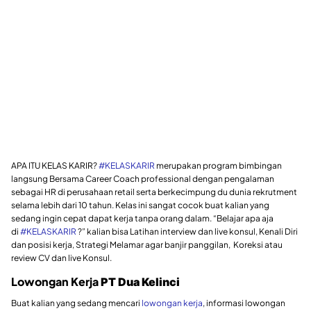
APA ITU KELAS KARIR?
#KELASKARIR
merupakan program bimbingan
langsung Bersama Career Coach professional dengan pengalaman
sebagai HR di perusahaan retail serta berkecimpung du dunia rekrutment
selama lebih dari 10 tahun. Kelas ini sangat cocok buat kalian yang
sedang ingin cepat dapat kerja tanpa orang dalam. “Belajar apa aja
di
#KELASKARIR
?” kalian bisa Latihan interview dan live konsul, Kenali Diri
dan posisi kerja, Strategi Melamar agar banjir panggilan, Koreksi atau
review CV dan live Konsul.
Lowongan Kerja
PT Dua Kelinci
Buat kalian yang sedang mencari
lowongan kerja
, informasi lowongan