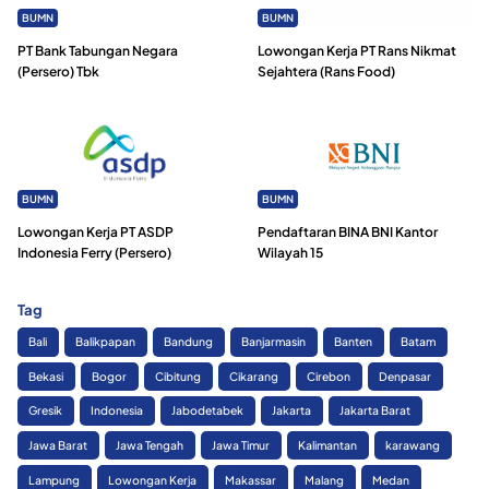
BUMN
BUMN
PT Bank Tabungan Negara
Lowongan Kerja PT Rans Nikmat
(Persero) Tbk
Sejahtera (Rans Food)
BUMN
BUMN
Lowongan Kerja PT ASDP
Pendaftaran BINA BNI Kantor
Indonesia Ferry (Persero)
Wilayah 15
Tag
Bali
Balikpapan
Bandung
Banjarmasin
Banten
Batam
Bekasi
Bogor
Cibitung
Cikarang
Cirebon
Denpasar
Gresik
Indonesia
Jabodetabek
Jakarta
Jakarta Barat
Jawa Barat
Jawa Tengah
Jawa Timur
Kalimantan
karawang
Lampung
Lowongan Kerja
Makassar
Malang
Medan