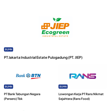
BUMN
PT Jakarta Industrial Estate Pulogadung (PT. JIEP)
BUMN
BUMN
PT Bank Tabungan Negara
Lowongan Kerja PT Rans Nikmat
(Persero) Tbk
Sejahtera (Rans Food)