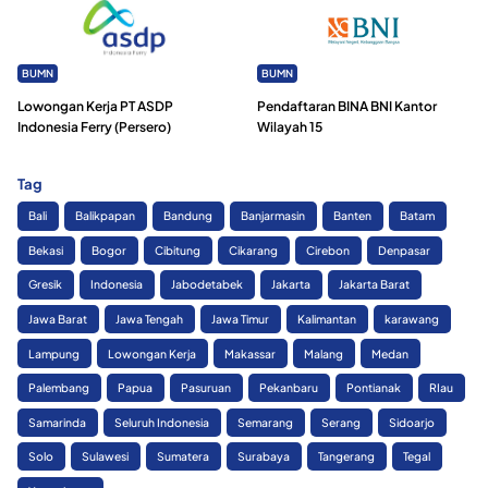
BUMN
BUMN
Lowongan Kerja PT ASDP
Pendaftaran BINA BNI Kantor
Indonesia Ferry (Persero)
Wilayah 15
Tag
Bali
Balikpapan
Bandung
Banjarmasin
Banten
Batam
Bekasi
Bogor
Cibitung
Cikarang
Cirebon
Denpasar
Gresik
Indonesia
Jabodetabek
Jakarta
Jakarta Barat
Jawa Barat
Jawa Tengah
Jawa Timur
Kalimantan
karawang
Lampung
Lowongan Kerja
Makassar
Malang
Medan
Palembang
Papua
Pasuruan
Pekanbaru
Pontianak
RIau
Samarinda
Seluruh Indonesia
Semarang
Serang
Sidoarjo
Solo
Sulawesi
Sumatera
Surabaya
Tangerang
Tegal