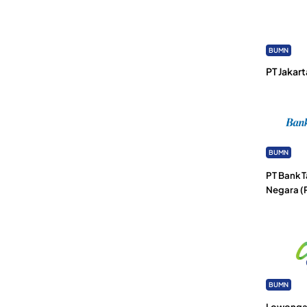
BUMN
PT Jakart
BUMN
PT Bank 
Negara (
BUMN
Lowongan