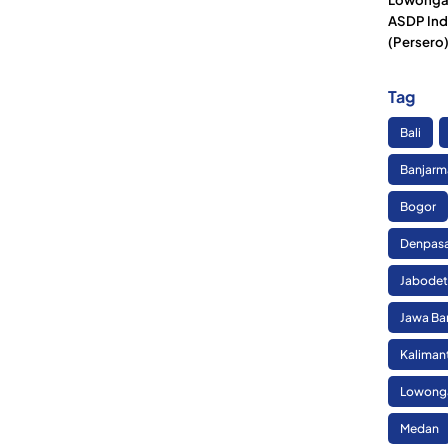
ASDP Ind
(Persero
Tag
Bali
Banjarm
Bogor
Denpas
Jabode
Jawa Ba
Kaliman
Lowonga
Medan