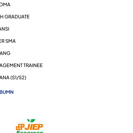
LOMA
SH GRADUATE
ANSI
ER SMA
ANG
AGEMENT TRAINEE
ANA (S1/S2)
 BUMN