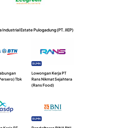
a Industrial Estate Pulogadung (PT. JIEP)
BUMN
Tabungan
Lowongan Kerja PT
Persero) Tbk
Rans Nikmat Sejahtera
(Rans Food)
BUMN
 Kerja PT
Pendaftaran BINA BNI