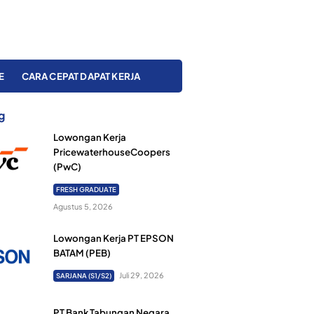
E
CARA CEPAT DAPAT KERJA
g
Lowongan Kerja
PricewaterhouseCoopers
(PwC)
FRESH GRADUATE
Agustus 5, 2026
Lowongan Kerja PT EPSON
BATAM (PEB)
Juli 29, 2026
SARJANA (S1/S2)
PT Bank Tabungan Negara