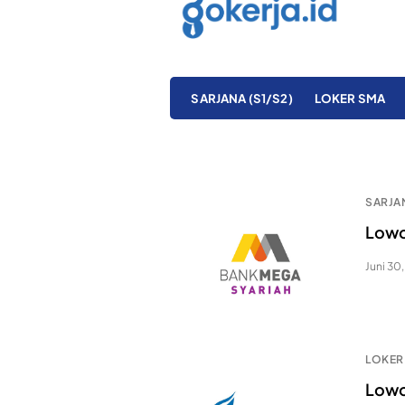
SARJANA (S1/S2)
LOKER SMA
SARJAN
Lowo
Juni 30
LOKER
Lowo