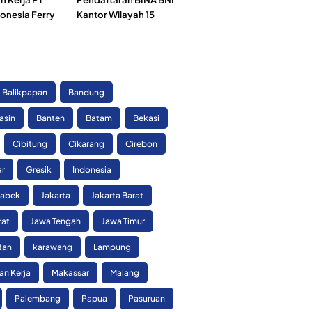
onesia Ferry
Kantor Wilayah 15
)
Balikpapan
Bandung
asin
Banten
Batam
Bekasi
Cibitung
Cikarang
Cirebon
ar
Gresik
Indonesia
tabek
Jakarta
Jakarta Barat
rat
Jawa Tengah
Jawa Timur
tan
karawang
Lampung
n Kerja
Makassar
Malang
Palembang
Papua
Pasuruan