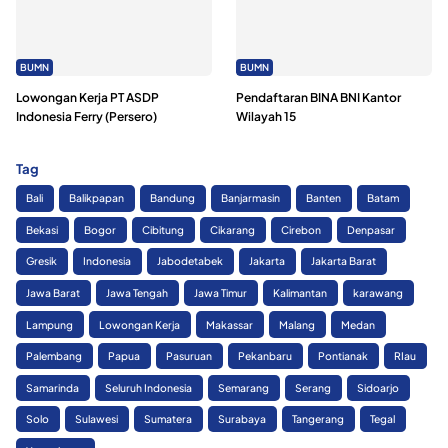
BUMN
BUMN
Lowongan Kerja PT ASDP
Pendaftaran BINA BNI Kantor
Indonesia Ferry (Persero)
Wilayah 15
Tag
Bali
Balikpapan
Bandung
Banjarmasin
Banten
Batam
Bekasi
Bogor
Cibitung
Cikarang
Cirebon
Denpasar
Gresik
Indonesia
Jabodetabek
Jakarta
Jakarta Barat
Jawa Barat
Jawa Tengah
Jawa Timur
Kalimantan
karawang
Lampung
Lowongan Kerja
Makassar
Malang
Medan
Palembang
Papua
Pasuruan
Pekanbaru
Pontianak
RIau
Samarinda
Seluruh Indonesia
Semarang
Serang
Sidoarjo
Solo
Sulawesi
Sumatera
Surabaya
Tangerang
Tegal