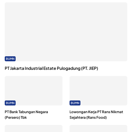
BUMN
PT Jakarta Industrial Estate Pulogadung (PT. JIEP)
BUMN
BUMN
PT Bank Tabungan Negara
Lowongan Kerja PT Rans Nikmat
(Persero) Tbk
Sejahtera (Rans Food)