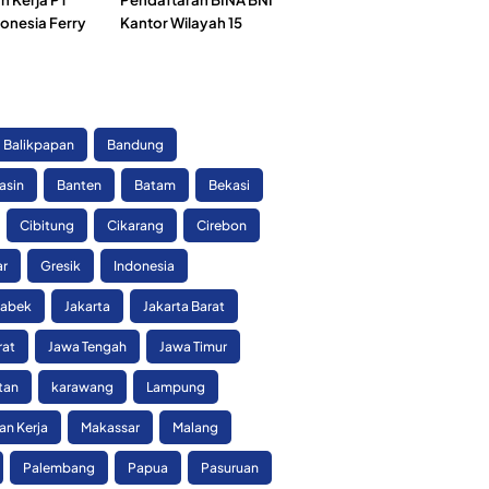
onesia Ferry
Kantor Wilayah 15
)
Balikpapan
Bandung
asin
Banten
Batam
Bekasi
Cibitung
Cikarang
Cirebon
ar
Gresik
Indonesia
tabek
Jakarta
Jakarta Barat
rat
Jawa Tengah
Jawa Timur
tan
karawang
Lampung
n Kerja
Makassar
Malang
Palembang
Papua
Pasuruan