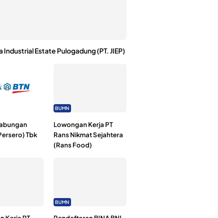
a Industrial Estate Pulogadung (PT. JIEP)
BUMN
Tabungan
Lowongan Kerja PT
Persero) Tbk
Rans Nikmat Sejahtera
(Rans Food)
BUMN
 Kerja PT
Pendaftaran BINA BNI