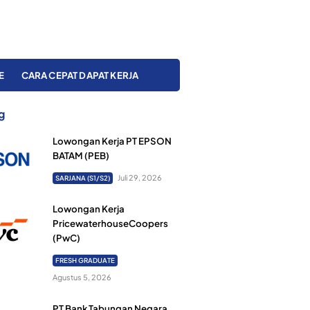
E
CARA CEPAT DAPAT KERJA
g
Lowongan Kerja PT EPSON
BATAM (PEB)
Juli 29, 2026
SARJANA (S1/S2)
Lowongan Kerja
PricewaterhouseCoopers
(PwC)
FRESH GRADUATE
Agustus 5, 2026
PT Bank Tabungan Negara