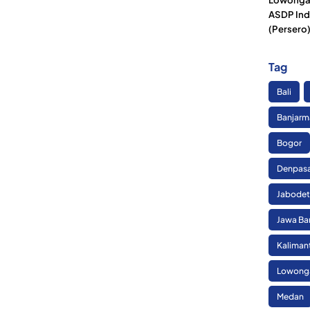
ASDP Ind
(Persero
Tag
Bali
Banjarm
Bogor
Denpas
Jabode
Jawa Ba
Kaliman
Lowonga
Medan