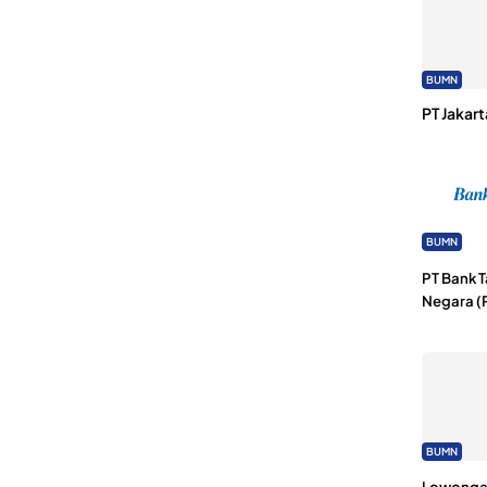
BUMN
PT Jakart
BUMN
PT Bank 
Negara (
BUMN
Lowongan