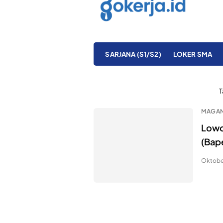
SARJANA (S1/S2)
LOKER SMA
T
MAGA
Lowo
(Bap
Oktober