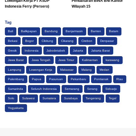
Lowongan Kerja PT ASDP
Pendaftaran BINA BNI Kantor
Indonesia Ferry (Persero)
Wilayah 15
Tag
Bali
Balikpapan
Bandung
Banjarmasin
Banten
Batam
Bekasi
Bogor
Cibitung
Cikarang
Cirebon
Denpasar
Gresik
Indonesia
Jabodetabek
Jakarta
Jakarta Barat
Jawa Barat
Jawa Tengah
Jawa Timur
Kalimantan
karawang
Lampung
Lowongan Kerja
Makassar
Malang
Medan
Palembang
Papua
Pasuruan
Pekanbaru
Pontianak
RIau
Samarinda
Seluruh Indonesia
Semarang
Serang
Sidoarjo
Solo
Sulawesi
Sumatera
Surabaya
Tangerang
Tegal
Yogyakarta