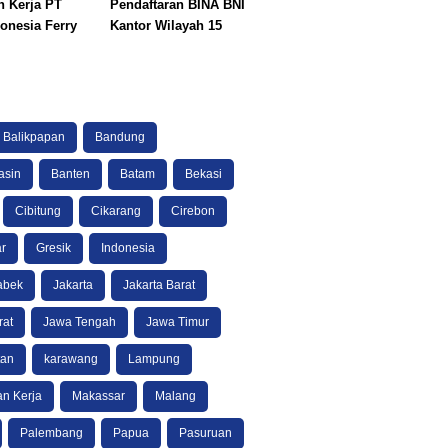
 Kerja PT
Pendaftaran BINA BNI
onesia Ferry
Kantor Wilayah 15
Balikpapan
Bandung
asin
Banten
Batam
Bekasi
Cibitung
Cikarang
Cirebon
r
Gresik
Indonesia
abek
Jakarta
Jakarta Barat
rat
Jawa Tengah
Jawa Timur
tan
karawang
Lampung
n Kerja
Makassar
Malang
Palembang
Papua
Pasuruan