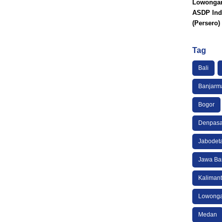
Lowongan
ASDP Ind
(Persero)
Tag
Bali
Banjarm
Bogor
Denpasa
Jabodet
Jawa Ba
Kaliman
Lowonga
Medan