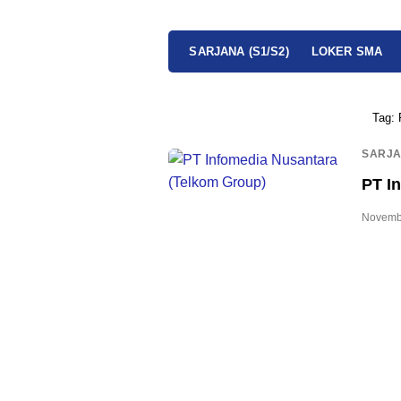
SARJANA (S1/S2)
LOKER SMA
Tag:
SARJA
PT I
Novemb