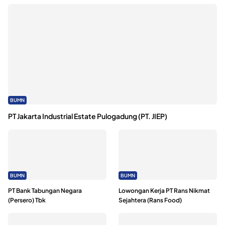
BUMN
PT Jakarta Industrial Estate Pulogadung (PT. JIEP)
BUMN
BUMN
PT Bank Tabungan Negara
Lowongan Kerja PT Rans Nikmat
(Persero) Tbk
Sejahtera (Rans Food)