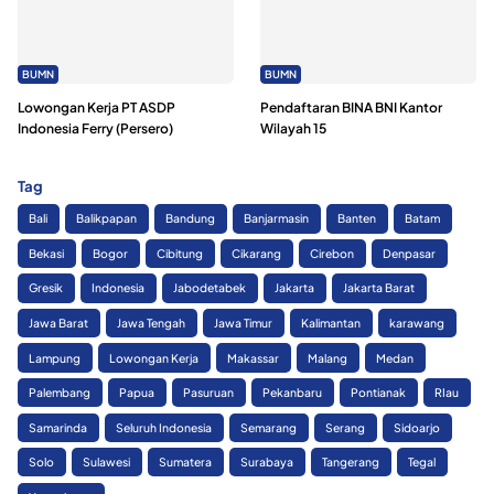
BUMN
BUMN
Lowongan Kerja PT ASDP
Pendaftaran BINA BNI Kantor
Indonesia Ferry (Persero)
Wilayah 15
Tag
Bali
Balikpapan
Bandung
Banjarmasin
Banten
Batam
Bekasi
Bogor
Cibitung
Cikarang
Cirebon
Denpasar
Gresik
Indonesia
Jabodetabek
Jakarta
Jakarta Barat
Jawa Barat
Jawa Tengah
Jawa Timur
Kalimantan
karawang
Lampung
Lowongan Kerja
Makassar
Malang
Medan
Palembang
Papua
Pasuruan
Pekanbaru
Pontianak
RIau
Samarinda
Seluruh Indonesia
Semarang
Serang
Sidoarjo
Solo
Sulawesi
Sumatera
Surabaya
Tangerang
Tegal