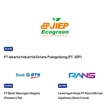
BUMN
PT Jakarta Industrial Estate Pulogadung (PT. JIEP)
BUMN
BUMN
PT Bank Tabungan Negara
Lowongan Kerja PT Rans Nikmat
(Persero) Tbk
Sejahtera (Rans Food)