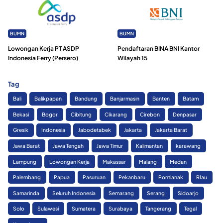
BUMN
BUMN
Lowongan Kerja PT ASDP
Pendaftaran BINA BNI Kantor
Indonesia Ferry (Persero)
Wilayah 15
Tag
Bali
Balikpapan
Bandung
Banjarmasin
Banten
Batam
Bekasi
Bogor
Cibitung
Cikarang
Cirebon
Denpasar
Gresik
Indonesia
Jabodetabek
Jakarta
Jakarta Barat
Jawa Barat
Jawa Tengah
Jawa Timur
Kalimantan
karawang
Lampung
Lowongan Kerja
Makassar
Malang
Medan
Palembang
Papua
Pasuruan
Pekanbaru
Pontianak
RIau
Samarinda
Seluruh Indonesia
Semarang
Serang
Sidoarjo
Solo
Sulawesi
Sumatera
Surabaya
Tangerang
Tegal