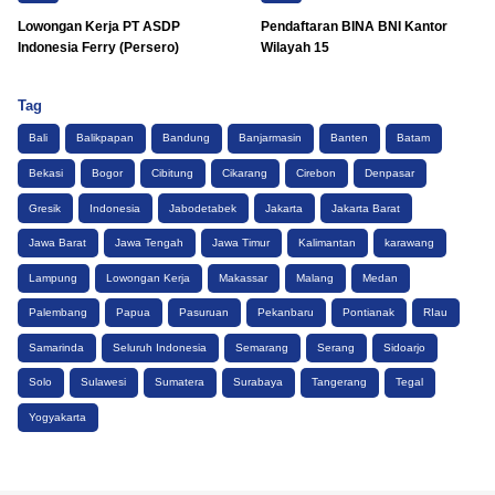
Lowongan Kerja PT ASDP
Pendaftaran BINA BNI Kantor
Indonesia Ferry (Persero)
Wilayah 15
Tag
Bali
Balikpapan
Bandung
Banjarmasin
Banten
Batam
Bekasi
Bogor
Cibitung
Cikarang
Cirebon
Denpasar
Gresik
Indonesia
Jabodetabek
Jakarta
Jakarta Barat
Jawa Barat
Jawa Tengah
Jawa Timur
Kalimantan
karawang
Lampung
Lowongan Kerja
Makassar
Malang
Medan
Palembang
Papua
Pasuruan
Pekanbaru
Pontianak
RIau
Samarinda
Seluruh Indonesia
Semarang
Serang
Sidoarjo
Solo
Sulawesi
Sumatera
Surabaya
Tangerang
Tegal
Yogyakarta