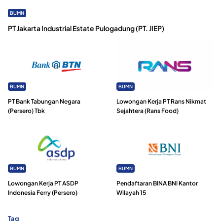
BUMN
PT Jakarta Industrial Estate Pulogadung (PT. JIEP)
BUMN
BUMN
PT Bank Tabungan Negara
Lowongan Kerja PT Rans Nikmat
(Persero) Tbk
Sejahtera (Rans Food)
BUMN
BUMN
Lowongan Kerja PT ASDP
Pendaftaran BINA BNI Kantor
Indonesia Ferry (Persero)
Wilayah 15
Tag