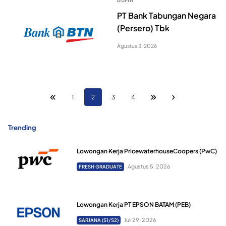
PT Bank Tabungan Negara
(Persero) Tbk
Agustus 3, 2026
1
2
3
4
Trending
Lowongan Kerja PricewaterhouseCoopers (PwC)
Agustus 5, 2026
FRESH GRADUATE
Lowongan Kerja PT EPSON BATAM (PEB)
Juli 29, 2026
SARJANA (S1/S2)