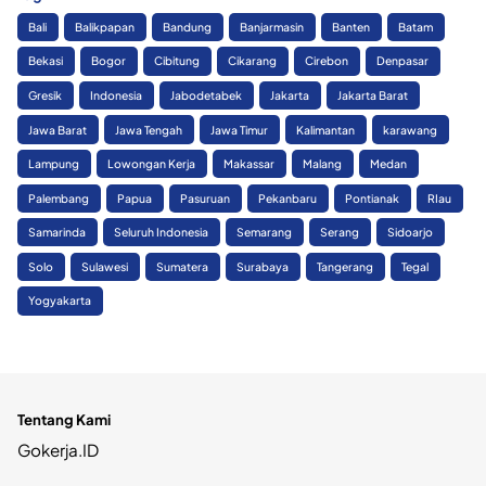
Bali
Balikpapan
Bandung
Banjarmasin
Banten
Batam
Bekasi
Bogor
Cibitung
Cikarang
Cirebon
Denpasar
Gresik
Indonesia
Jabodetabek
Jakarta
Jakarta Barat
Jawa Barat
Jawa Tengah
Jawa Timur
Kalimantan
karawang
Lampung
Lowongan Kerja
Makassar
Malang
Medan
Palembang
Papua
Pasuruan
Pekanbaru
Pontianak
RIau
Samarinda
Seluruh Indonesia
Semarang
Serang
Sidoarjo
Solo
Sulawesi
Sumatera
Surabaya
Tangerang
Tegal
Yogyakarta
Tentang Kami
Gokerja.ID